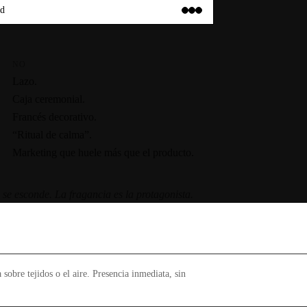
ad
NO
Lazo.
Caja ceremonial.
Francés decorativo.
“Ritual de calma”.
Marketing que huele más que el producto.
 se esconde. La fragancia es la protagonista.
 sobre tejidos o el aire. Presencia inmediata, sin