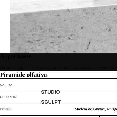
A qué huele
Un aroma cálido, ligeramente dulce y profundo, con un fondo resinoso
Pirámide olfativa
SALIDA
STUDIO
CORAZÓN
SCULPT
Madera de Guaiac, Musgo 
FONDO