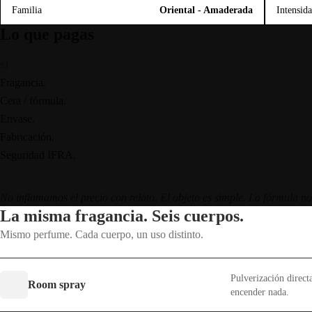
Familia
Oriental - Amaderada
Intensid
Lo que pagas
SÍ
Fragancia.
Cera / fórmula.
Envase.
Fabricación.
Seguridad IFRA.
No inflamamos el precio con relato. El objeto es simple. La fórmula no
La misma fragancia. Seis cuerpos.
Mismo perfume. Cada cuerpo, un uso distinto.
Pulverización directa
Room spray
encender nada.