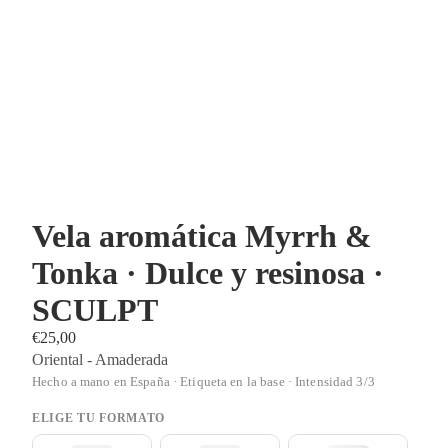
Vela aromática Myrrh &
Tonka · Dulce y resinosa ·
SCULPT
€25,00
Oriental - Amaderada
Hecho a mano en España · Etiqueta en la base · Intensidad 3/3
ELIGE TU FORMATO