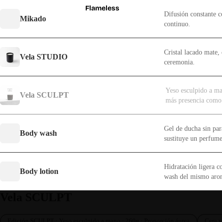
Flameless
Difusión constante c
Mikado
continuo.
Cristal lacado mate, 
Vela STUDIO
ceremonia.
Yeso esculpido a m
Vela SCULPT
más presencia como
Gel de ducha sin par
Body wash
sustituye un perfume
Hidratación ligera c
Body lotion
wash del mismo aro
Vela SCULPT
Edición SCULPT · Yeso esculpido a mano · 260g · Proporción áurea
Cera v