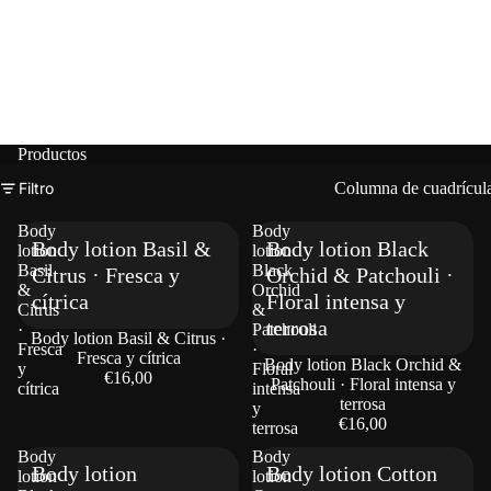
Productos
Filtro
Columna de cuadrícul
Body
Body
Body lotion Basil &
Body lotion Black
lotion
lotion
Basil
Black
Citrus · Fresca y
Orchid & Patchouli ·
&
Orchid
cítrica
Floral intensa y
Citrus
&
terrosa
·
Patchouli
Body lotion Basil & Citrus ·
Fresca
·
Fresca y cítrica
Body lotion Black Orchid &
y
Floral
€16,00
Patchouli · Floral intensa y
cítrica
intensa
terrosa
y
€16,00
terrosa
Body
Body
Body lotion
Body lotion Cotton
lotion
lotion