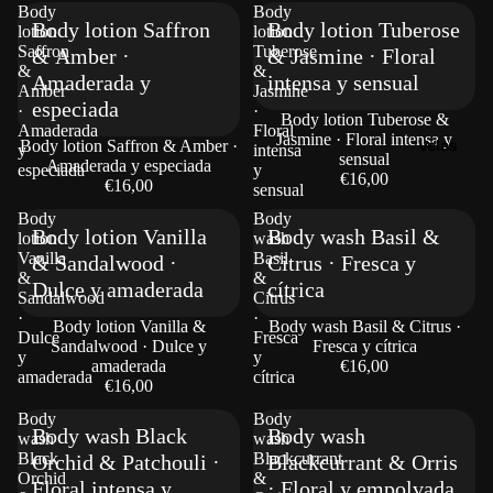
Body
Body
Body lotion Saffron
Body lotion Tuberose
lotion
lotion
Saffron
Tuberose
& Amber ·
& Jasmine · Floral
&
&
Amaderada y
intensa y sensual
Amber
Jasmine
especiada
·
·
Body lotion Tuberose &
Amaderada
Floral
Jasmine · Floral intensa y
Velas
Body lotion Saffron & Amber ·
y
intensa
sensual
Amaderada y especiada
especiada
y
€16,00
€16,00
sensual
Body
Body
Body lotion Vanilla
Body wash Basil &
lotion
wash
Vanilla
Basil
& Sandalwood ·
Citrus · Fresca y
&
&
Dulce y amaderada
cítrica
Sandalwood
Citrus
·
·
Body lotion Vanilla &
Body wash Basil & Citrus ·
Dulce
Fresca
Sandalwood · Dulce y
Fresca y cítrica
y
y
amaderada
€16,00
amaderada
cítrica
€16,00
Body
Body
Body wash Black
Body wash
wash
wash
Black
Blackcurrant
Orchid & Patchouli ·
Blackcurrant & Orris
Orchid
&
Floral intensa y
· Floral y empolvada