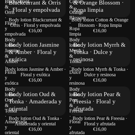
Blackcurrant
Cotton
Blackcurrant & Orris
& Orange Blossom ·
&
&
· Floral y empolvada
Ropa limpia
Orris
Orange
·
Blossom
Body lotion Blackcurrant &
Body lotion Cotton & Orange
Floral
·
Orris · Floral y empolvada
Blossom · Ropa limpia
y
Ropa
€16,00
€16,00
empolvada
limpia
Body
Body
Body lotion Jasmine
Body lotion Myrrh &
lotion
lotion
Jasmine
Myrrh
& Amber · Floral y
Tonka · Dulce y
&
&
exótica
resinosa
Amber
Tonka
·
·
Body lotion Jasmine & Amber ·
Body lotion Myrrh & Tonka ·
Floral
Dulce
Floral y exótica
Dulce y resinosa
y
y
€16,00
€16,00
exótica
resinosa
Body
Body
Body lotion Oud &
Body lotion Pear &
lotion
lotion
Oud
Pear
Tonka · Amaderada y
Freesia · Floral y
&
&
oriental
afrutada
Tonka
Freesia
·
·
Body lotion Oud & Tonka ·
Body lotion Pear & Freesia ·
Amaderada
Floral
Amaderada y oriental
Floral y afrutada
y
y
€16,00
€16,00
oriental
afrutada