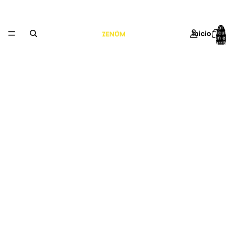
Total 
Inicio
artícul
en el
carrit
0