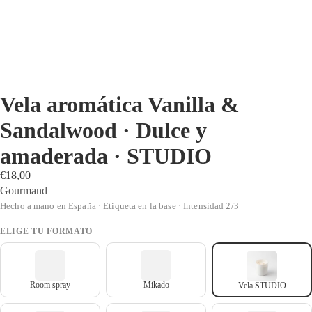
Vela aromática Vanilla &
Sandalwood · Dulce y
amaderada · STUDIO
€18,00
Gourmand
Hecho a mano en España · Etiqueta en la base · Intensidad 2/3
ELIGE TU FORMATO
Room spray
Mikado
Vela STUDIO