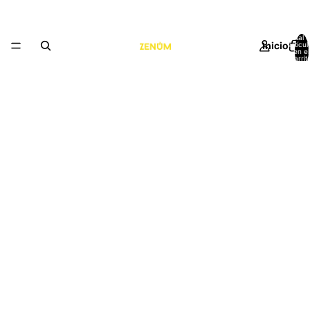
Total 
Inicio
artícul
en el
carrit
0