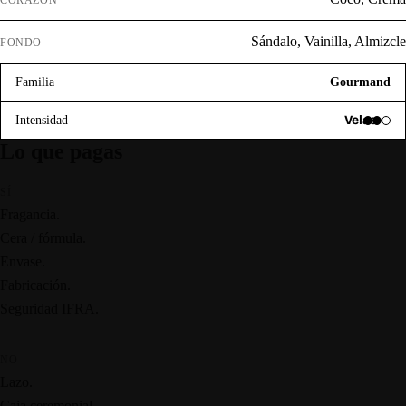
CORAZÓN
Sándalo, Vainilla, Almizcle
FONDO
Familia
Gourmand
Velas
Intensidad
Lo que pagas
SÍ
Fragancia.
Cera / fórmula.
Envase.
Fabricación.
Seguridad IFRA.
NO
Lazo.
Caja ceremonial.