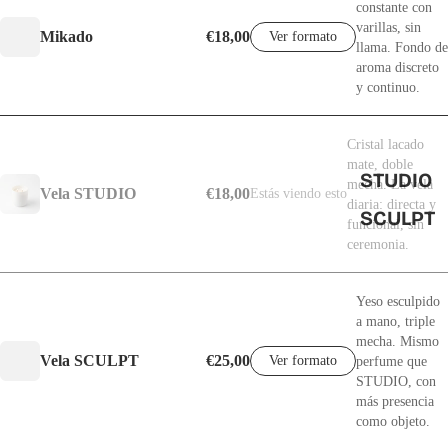
constante con
varillas, sin
Mikado
€18,00
Ver formato
llama. Fondo de
aroma discreto
y continuo.
Cristal lacado
mate, doble
STUDIO
mecha. La vela
Vela STUDIO
€18,00
Estás viendo esto
diaria: directa y
SCULPT
funcional, sin
ceremonia.
Yeso esculpido
a mano, triple
mecha. Mismo
Vela SCULPT
€25,00
Ver formato
perfume que
STUDIO, con
más presencia
como objeto.