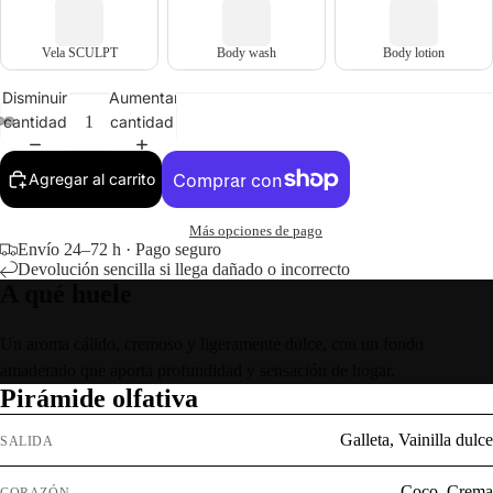
Vela SCULPT
Body wash
Body lotion
Disminuir
Aumentar
cantidad
cantidad
Agregar al carrito
Más opciones de pago
Envío 24–72 h · Pago seguro
Devolución sencilla si llega dañado o incorrecto
A qué huele
Un aroma cálido, cremoso y ligeramente dulce, con un fondo
amaderado que aporta profundidad y sensación de hogar.
Pirámide olfativa
Galleta, Vainilla dulce
SALIDA
Coco, Crema