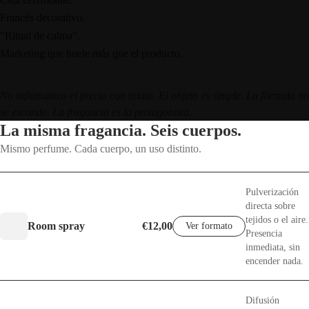
Francés decorativo.
“Ritual de calma”.
Marketing que huele más que el producto.
No inflamamos el precio con relato. El objeto es simple. La fórmula no
se esconde. La fragancia es la protagonista.
La misma fragancia. Seis cuerpos.
Mismo perfume. Cada cuerpo, un uso distinto.
Pulverización
directa sobre
tejidos o el aire.
Room spray
€12,00
Ver formato
Presencia
inmediata, sin
encender nada.
Difusión