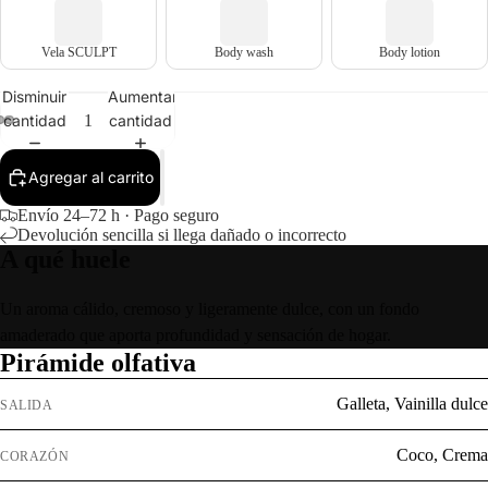
Vela SCULPT
Body wash
Body lotion
Disminuir
Aumentar
cantidad
cantidad
Agregar al carrito
Envío 24–72 h · Pago seguro
Devolución sencilla si llega dañado o incorrecto
A qué huele
Un aroma cálido, cremoso y ligeramente dulce, con un fondo
amaderado que aporta profundidad y sensación de hogar.
Pirámide olfativa
Galleta, Vainilla dulce
SALIDA
Coco, Crema
CORAZÓN