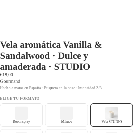
Vela aromática Vanilla &
Sandalwood · Dulce y
amaderada · STUDIO
€18,00
Gourmand
Hecho a mano en España · Etiqueta en la base · Intensidad 2/3
ELIGE TU FORMATO
Room spray
Mikado
Vela STUDIO