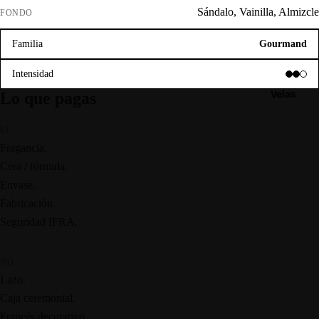
Sándalo, Vainilla, Almizcle
FONDO
Familia
Gourmand
Intensidad
Velas
Lo que pagas
SÍ
Fragancia.
Cera / fórmula.
Envase.
Fabricación.
Seguridad IFRA.
NO
Lazo.
Caja ceremonial.
Francés decorativo.