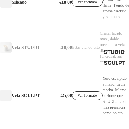
Mikado
€18,00
Ver formato
llama. Fondo de
aroma discreto
y continuo.
Cristal lacado
mate, doble
mecha. La vela
Vela STUDIO
€18,00
Estás viendo esto
diaria: directa y
STUDIO
funcional, sin
SCULPT
ceremonia.
Yeso esculpido
a mano, triple
mecha. Mismo
Vela SCULPT
€25,00
Ver formato
perfume que
STUDIO, con
más presencia
como objeto.