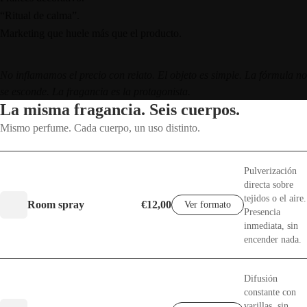
“Ritual de calma”.
Marketing que huele más que el producto.
No inflamamos el precio con relato. El objeto es simple. La fórmula no
se esconde. La fragancia es la protagonista.
La misma fragancia. Seis cuerpos.
Mismo perfume. Cada cuerpo, un uso distinto.
Pulverización
directa sobre
tejidos o el aire.
Room spray
€12,00
Ver formato
Presencia
inmediata, sin
encender nada.
Difusión
constante con
varillas, sin