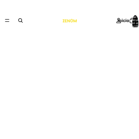
Total 
Inicio
artícul
en el
carrit
0