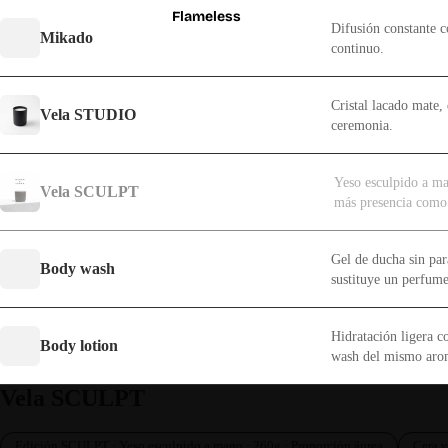
Flameless
Difusión constante c
Mikado
continuo.
Cristal lacado mate, 
Vela STUDIO
ceremonia.
Yeso esculpido a m
Vela SCULPT
más presencia como
Gel de ducha sin par
Body wash
sustituye un perfume
Hidratación ligera c
Body lotion
wash del mismo aro
Vela SCULPT
Edición SCULPT · Yeso esculpido a mano · 260g · Proporción áurea
Cera v