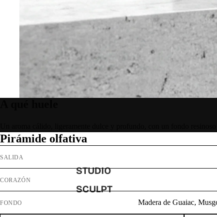
A qué huele
Un aroma cálido, ligeramente dulce y profundo, con un fondo resinoso
Pirámide olfativa
SALIDA
STUDIO
CORAZÓN
SCULPT
Madera de Guaiac, Musgo 
FONDO