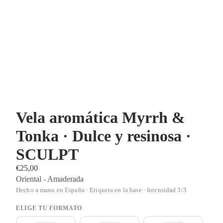
Vela aromática Myrrh &
Tonka · Dulce y resinosa ·
SCULPT
€25,00
Oriental - Amaderada
Hecho a mano en España · Etiqueta en la base · Intensidad 3/3
ELIGE TU FORMATO