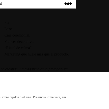
ad
NO
Lazo.
Caja ceremonial.
Francés decorativo.
“Ritual de calma”.
Marketing que huele más que el producto.
 se esconde. La fragancia es la protagonista.
 sobre tejidos o el aire. Presencia inmediata, sin