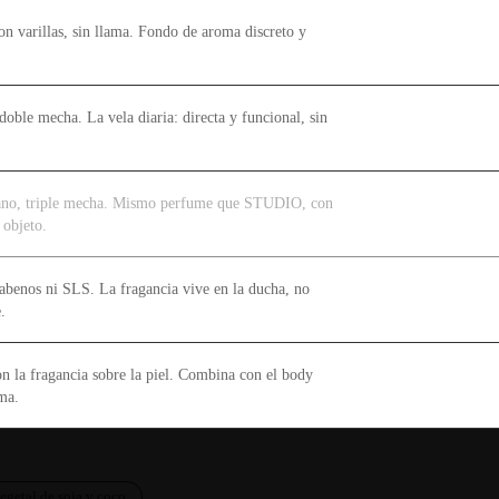
on varillas, sin llama. Fondo de aroma discreto y
doble mecha. La vela diaria: directa y funcional, sin
ano, triple mecha. Mismo perfume que STUDIO, con
 objeto.
abenos ni SLS. La fragancia vive en la ducha, no
.
on la fragancia sobre la piel. Combina con el body
ma.
egetal de soja y coco