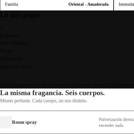
Familia
Oriental - Amaderada
Intensid
Lo que pagas
SÍ
Fragancia.
Cera / fórmula.
Envase.
Fabricación.
Seguridad IFRA.
No inflamamos el precio con relato. El objeto es simple. La fórmula no
La misma fragancia. Seis cuerpos.
Mismo perfume. Cada cuerpo, un uso distinto.
Pulverización directa
Room spray
encender nada.